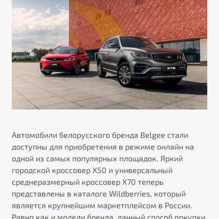
ПОДДЕРЖКА
Автокредит
О дилерском центре
Трейд-ин
Гарантия Belgee
Правовая информация
Яркий кроссовер
Страхование
Belgee Линк
от 2 219 990 ₽*
Расчет КАСКО
Belgee Клуб
Обзор
В наличии
Belgee Плюс
Реферальная программа
S50
Клиентская поддержка
Помощь на дорогах
Автомобили белорусского бренда Belgee стали
доступны для приобретения в режиме онлайн на
одной из самых популярных площадок. Яркий
городской кроссовер Х50 и универсальный
среднеразмерный кроссовер Х70 теперь
представлены в каталоге Wildberries, который
является крупнейшим маркетплейсом в России.
Узнайте о специальных выгодах при покупке
Элегантный и практичный седан
Равно как и модели бренда, данный способ покупки
автомобиля Belgee