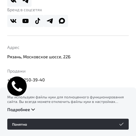
Правовая информация
Реферальная программа
Бренд в соцсетях
Адрес
Рязань, Московское шоссе, 22Б
Продажи
+7 (491) 250-39-40
Мы используем файлы куки для полноценного функционирования
сайта. Вы всегда можете отключить файлы куки в настройках
© 2026
вашего браузера. Продолжая использовать сайт, вы соглашаетесь
Правовая информация
Подробнее
на сбор и использование файлов куки, и подтверждаете
Политика конфиденциальности персональных данных
ознакомление с информацией по сбору, использованию и
Официальный сайт Belgee в России
возможной блокировке файлов куки в
Политике
Сделано в ПЕРКС
Понятно
конфиденциальности
.