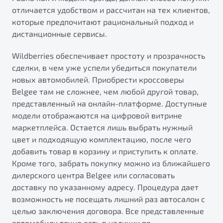
от 1 699 990 ₽*
отличается удобством и рассчитан на тех клиентов,
Подробно
которые предпочитают рациональный подход и
Обзор
В наличии
дистанционные сервисы.
Wildberries обеспечивает простоту и прозрачность
X70
Будьте еще более уверены на дорогах с программой
сделки, в чем уже успели убедиться покупатели
"Помощь на дорогах"
Автомобили в наличии
новых автомобилей. Приобрести кроссоверы
Тест-драйв
Преимущества программы
Belgee там не сложнее, чем любой другой товар,
Автокредит
представленный на онлайн-платформе. Доступные
Спецпредложения
модели отображаются на цифровой витрине
маркетплейса. Остается лишь выбрать нужный
цвет и подходящую комплектацию, после чего
Запись на сервис
добавить товар в корзину и приступить к оплате.
Калькулятор ТО
Кроме того, забрать покупку можно из ближайшего
Универсальный кроссовер
Клиентская поддержка
дилерского центра Belgee или согласовать
от 2 499 990 ₽*
доставку по указанному адресу. Процедура дает
возможность не посещать лишний раз автосалон с
Обзор
В наличии
целью заключения договора. Все представленные
автомобили точно есть в наличии по